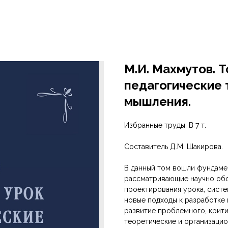
М.И. Махмутов. 
педагогические 
мышления.
Избранные труды: В 7 т.
Составитель Д.М. Шакирова.
В данный том вошли фундамен
рассматривающие научно об
проектирования урока, систе
новые подходы к разработке 
развитие проблемного, крит
теоретические и организаци