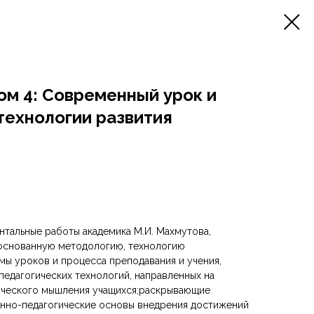
Том 4: Современный урок и
технологии развития
тальные работы академика М.И. Махмутова,
основанную методологию, технологию
мы уроков и процесса преподавания и учения,
педагогических технологий, направленных на
ического мышления учащихся;раскрывающие
онно-педагогические основы внедрения достижений