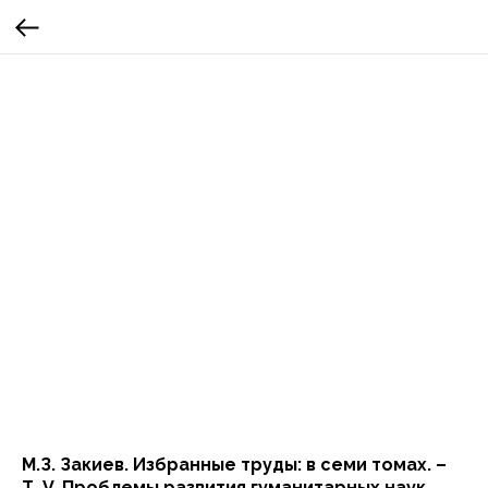
М.З. Закиев. Избранные труды: в семи томах. –
Т. V. Проблемы развития гуманитарных наук.