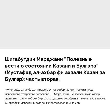
Шигабутдин Марджани “Полезные
вести о состоянии Казани и Булгара”
(Мустафад ал-ахбар фи ахвали Казан ва
Булгар); часть вторая.
«Мустафад ал-ахбар…» представляет собой исторический труд
известного татарского богослова Ш. Марджани. Во втором томе автор
излагает историю Оренбургского духовного собрания, мечетей, а также
биографии известных татарских богословов и имамов.