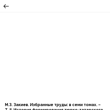
М.З. Закиев. Избранные труды: в семи томах. –
Т. II. История формирования тюрко-татарского