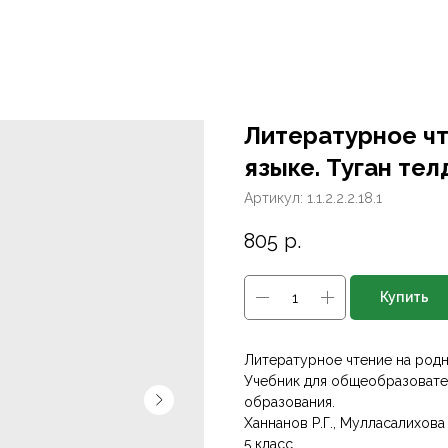
Литературное чт
языке. Туган телдә
Артикул:
1.1.2.2.2.18.1
805
р.
Купить
Литературное чтение на родном
Учебник для общеобразовате
образования.
Ханнанов Р.Г., Мулласалихова 
5 класс