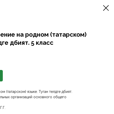
ение на родном (татарском)
ге әдәбият. 5 класс
 (татарском) языке. Туган телдәге әдәбият.
льных организаций основного общего
Г.Г.