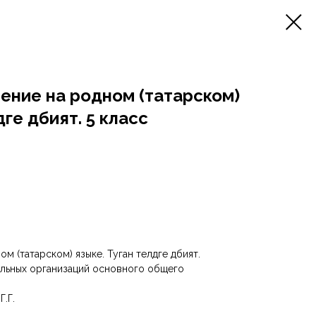
ение на родном (татарском)
ге әдәбият. 5 класс
 (татарском) языке. Туган телдәге әдәбият.
льных организаций основного общего
Г.Г.