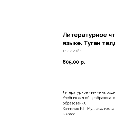
Литературное чт
языке. Туган телдә
1.1.2.2.2.18.1
805,00
р.
Купить
Литературное чтение на родном
Учебник для общеобразовате
образования.
Ханнанов Р.Г., Мулласалихова 
5 класс