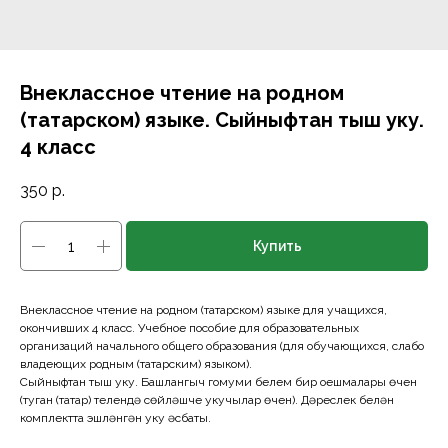
Внеклассное чтение на родном
(татарском) языке. Сыйныфтан тыш уку.
4 класс
350
р.
Купить
Внеклассное чтение на родном (татарском) языке для учащихся,
окончивших 4 класс. Учебное пособие для образовательных
организаций начального общего образования (для обучающихся, слабо
владеющих родным (татарским) языком).
Сыйныфтан тыш уку. Башлангыч гомуми белем бирү оешмалары өчен
(туган (татар) телендә сөйләшүче укучылар өчен). Дәреслек белән
комплектта эшләнгән уку әсбаты.