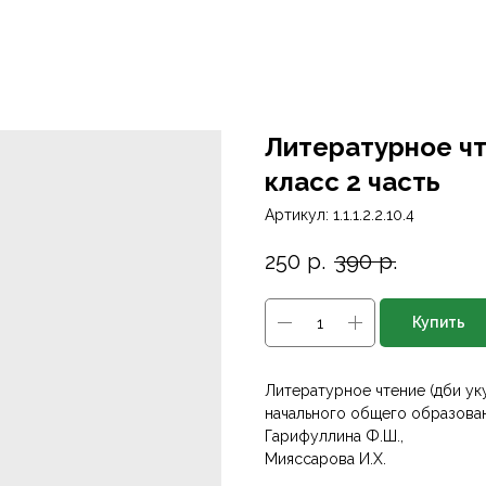
Литературное чтен
класс 2 часть
Артикул:
1.1.1.2.2.10.4
250
р.
390
р.
Купить
Литературное чтение (әдәби у
начального общего образования
Гарифуллина Ф.Ш.,
Мияссарова И.Х.