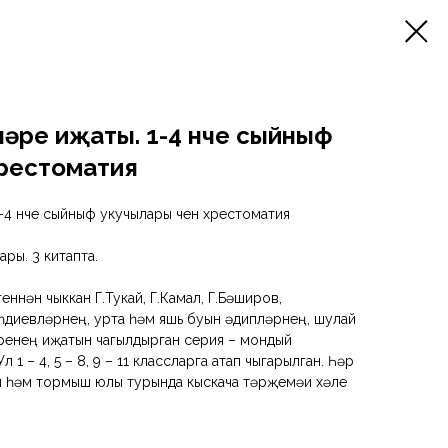
пләре иҗаты. 1-4 нче сыйныф
хрестоматия
1-4 нче сыйныф укучылары өчен хрестоматия
ары. 3 китапта.
еннән чыккан Г.Тукай, Г.Камал, Г.Бәширов,
әһдиевләрнең, урта һәм яшь буын әдипләрнең, шулай
ренең иҗатын чагылдырган серия – мондый
 1 – 4, 5 – 8, 9 – 11 классларга атап чыгарылган. Һәр
 һәм тормыш юлы турында кыскача тәрҗемәи хәле