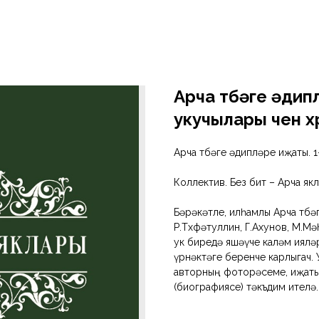
Арча төбәге әди
укучылары өчен 
Арча төбәге әдипләре иҗаты. 
Коллектив. Без бит – Арча якл
Бәрәкәтле, илһамлы Арча төбәг
Р.Төхфәтуллин, Г.Ахунов, М.М
ук биредә яшәүче каләм иялә
үрнәктәге беренче карлыгач. Ул
авторның фоторәсеме, иҗаты
(биографиясе) тәкъдим ителә.