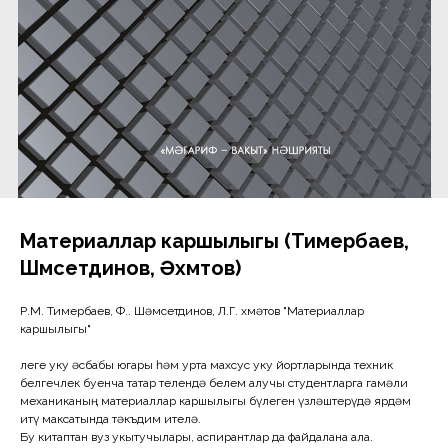
Материаллар каршылыгы (Тимербаев,
Шәмсетдинов, Әхмәтов)
Р.М. Тимербаев, Ф.Ә. Шәмсетдинов, Л.Г. Әхмәтов "Материаллар
каршылыгы"
Әлеге уку әсбабы югары һәм урта махсус уку йортларында техник
белгечлек буенча татар телендә белем алучы студентларга гамәли
механиканың материаллар каршылыгы бүлеген үзләштерүдә ярдәм
итү максатында тәкъдим ителә.
Бу китаптан вуз укытучылары, аспирантлар да файдалана ала.