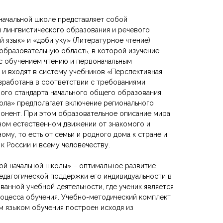
 начальной школе представляет собой
 лингвистического образования и речевого
й язык» и «Әдәби уку» (Литературное чтение)
образовательную область, в которой изучение
 с обучением чтению и первоначальным
 и входят в систему учебников «Перспективная
азработана в соответствии с требованиями
ого стандарта начального общего образования.
ола» предполагает включение регионального
понент. При этом образовательное описание мира
ном естественном движении от знакомого и
ому, то есть от семьи и родного дома к стране и
 к России и всему человечеству.
ой начальной школы» – оптимальное развитие
едагогической поддержки его индивидуальности в
ванной учебной деятельности, где ученик является
оцесса обучения. Учебно-методический комплект
им языком обучения построен исходя из