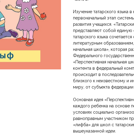
Изучение татарского языка в
первоначальный этап системы
развития учащихся. «Татарски
представляют собой единую 
татарского языка сочетается
литературным образованием,
начальная школа», которая р
Федерального государственн
«Перспективная начальная шк
контента в федеральный ком
происходит в последователь
близкого к неизвестному и ин
миру, от субъекта федерации
Основная идея «Перспективн
каждого ребенка на основе п
условиях социально организо
равноправным участником пр
«Әлифба» для школ с татарск
вышеуказанной идеи.