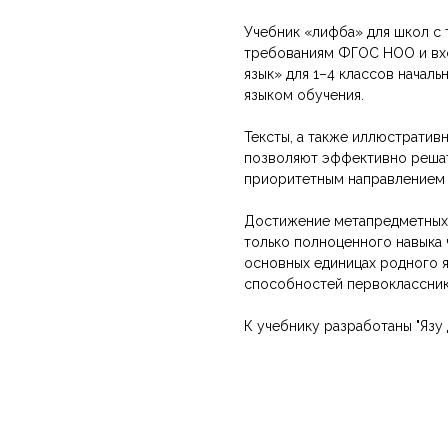
Учебник «Әлифба» для школ с
требованиям ФГОС НОО и вхо
язык» для 1–4 классов начал
языком обучения.
Тексты, а также иллюстратив
позволяют эффективно решат
приоритетным направлением 
Достижение метапредметных
только полноценного навыка 
основных единицах родного я
способностей первоклассник
К учебнику разработаны "Язу