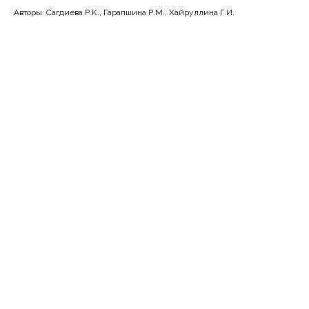
Авторы: Сагдиева Р.К., Гарапшина Р.М., Хайруллина Г.И.