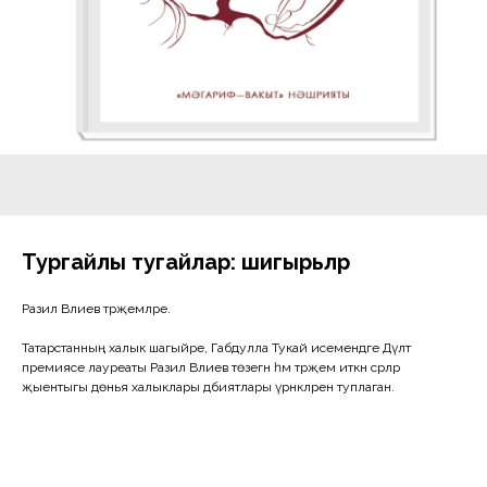
Тургайлы тугайлар: шигырьләр
Разил Вәлиев тәрҗемәләре.
Татарстанның халык шагыйре, Габдулла Тукай исемендәге Дәүләт
премиясе лауреаты Разил Вәлиев төзегән һәм тәрҗемә иткән әсәрләр
җыентыгы дөнья халыклары әдәбиятлары үрнәкләрен туплаган.