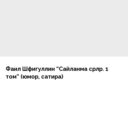
Фаил Шәфигуллин “Сайланма әсәрләр. 1
том” (юмор, сатира)