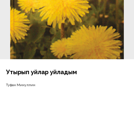
Утырып уйлар уйладым
Туфан Миңнуллин