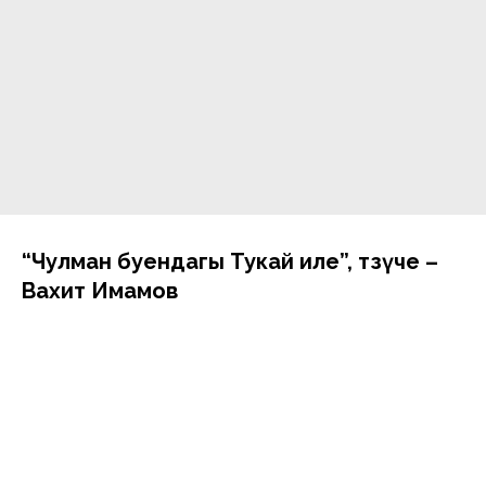
“Чулман буендагы Тукай иле”, төзүче –
Вахит Имамов