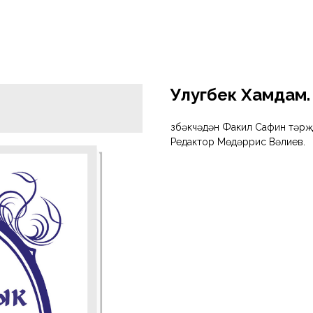
Улугбек Хамдам.
Үзбәкчәдән Факил Сафин тәрҗ
Редактор Мөдәррис Вәлиев.