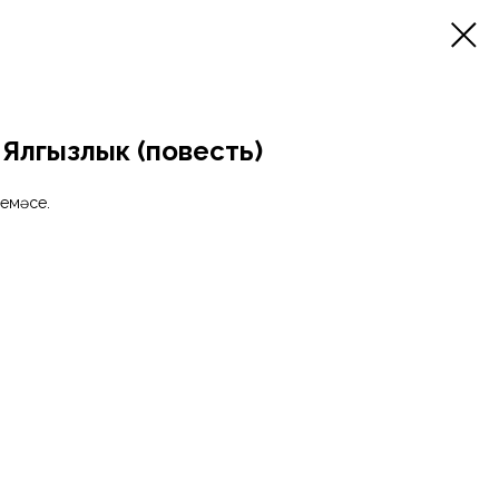
 Ялгызлык (повесть)
емәсе.